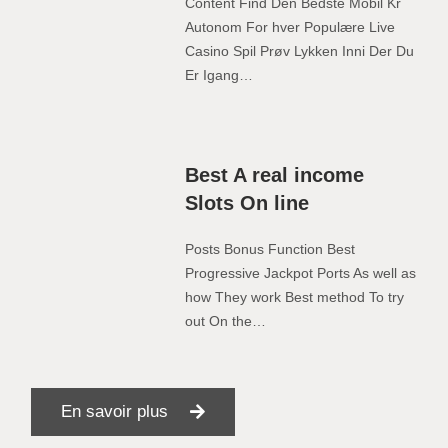
Content Find Den Bedste Mobil Kr
Autonom For hver Populære Live
Casino Spil Prøv Lykken Inni Der Du
Er Igang…
Best A real income
Slots On line
Posts Bonus Function Best
Progressive Jackpot Ports As well as
how They work Best method To try
out On the…
En savoir plus