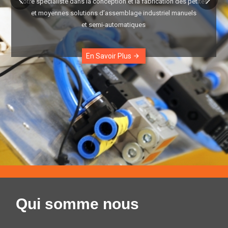
Votre spécialiste dans la conception et la fabrication des petites
et moyennes solutions d’assemblage industriel manuels
et semi-automatiques
En Savoir Plus
arrow_forward
Qui somme nous