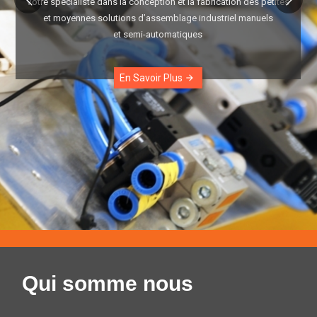
Votre spécialiste dans la conception et la fabrication des petites
et moyennes solutions d’assemblage industriel manuels
et semi-automatiques
En Savoir Plus
arrow_forward
Qui somme nous