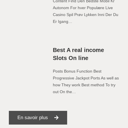
Content Find Den Bedste Mobil Kr
Autonom For hver Populære Live
Casino Spil Prøv Lykken Inni Der Du
Er Igang…
Best A real income
Slots On line
Posts Bonus Function Best
Progressive Jackpot Ports As well as
how They work Best method To try
out On the…
En savoir plus