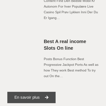
Content Find Den Bedste Mobil Kr
Autonom For hver Populære Live
Casino Spil Prøv Lykken Inni Der Du
Er Igang…
Best A real income
Slots On line
Posts Bonus Function Best
Progressive Jackpot Ports As well as
how They work Best method To try
out On the…
En savoir plus