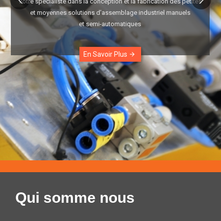
Votre spécialiste dans la conception et la fabrication des petites
et moyennes solutions d’assemblage industriel manuels
et semi-automatiques
En Savoir Plus
arrow_forward
Qui somme nous