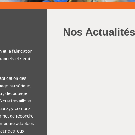
Nos Actualité
et la fabrication
anuels et semi-
abrication des
urnage numérique,
xi , découpage
Nous travaillons
tions, y compris
ermet de répondre
ur mesure adaptées
teur des jeux.