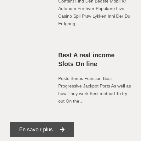
Content Find Den Bedste Mobil Kr
Autonom For hver Populære Live
Casino Spil Prøv Lykken Inni Der Du
Er Igang…
Best A real income
Slots On line
Posts Bonus Function Best
Progressive Jackpot Ports As well as
how They work Best method To try
out On the…
En savoir plus