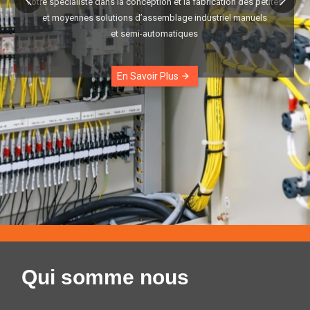
Votre spécialiste dans la conception et la fabrication des petites
et moyennes solutions d’assemblage industriel manuels
et semi-automatiques
En Savoir Plus
arrow_forward
Qui somme nous