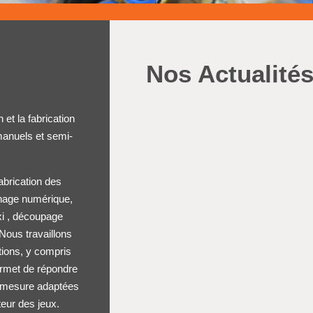
Nos Actualité
et la fabrication
anuels et semi-
abrication des
urnage numérique,
xi , découpage
Nous travaillons
tions, y compris
ermet de répondre
ur mesure adaptées
teur des jeux.