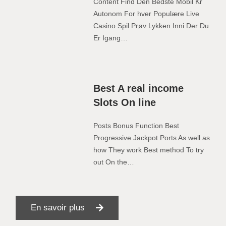
Content Find Den Bedste Mobil Kr
Autonom For hver Populære Live
Casino Spil Prøv Lykken Inni Der Du
Er Igang…
Best A real income
Slots On line
Posts Bonus Function Best
Progressive Jackpot Ports As well as
how They work Best method To try
out On the…
En savoir plus