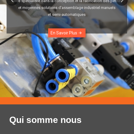
Votre spécialiste dans la conception et la fabrication des petites
et moyennes solutions d’assemblage industriel manuels
et semi-automatiques
En Savoir Plus
arrow_forward
Qui somme nous