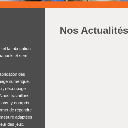
Nos Actualité
et la fabrication
anuels et semi-
abrication des
urnage numérique,
xi , découpage
Nous travaillons
tions, y compris
ermet de répondre
ur mesure adaptées
teur des jeux.