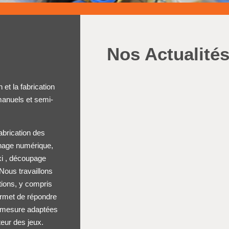
Nos Actualité
et la fabrication
anuels et semi-
abrication des
urnage numérique,
xi , découpage
Nous travaillons
tions, y compris
ermet de répondre
ur mesure adaptées
teur des jeux.