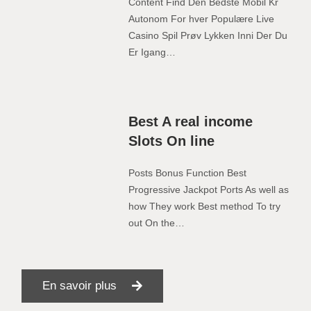
Content Find Den Bedste Mobil Kr
Autonom For hver Populære Live
Casino Spil Prøv Lykken Inni Der Du
Er Igang…
Best A real income
Slots On line
Posts Bonus Function Best
Progressive Jackpot Ports As well as
how They work Best method To try
out On the…
En savoir plus