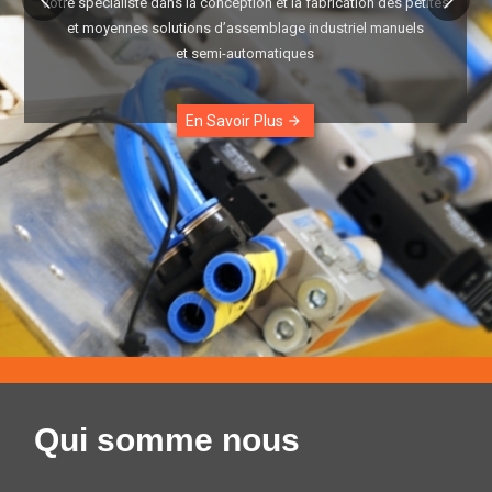
Votre spécialiste dans la conception et la fabrication des petites
et moyennes solutions d’assemblage industriel manuels
et semi-automatiques
En Savoir Plus
arrow_forward
Qui somme nous