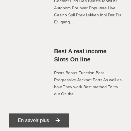
Content Find Den Bedste Mobil Kr
Autonom For hver Populære Live
Casino Spil Prøv Lykken Inni Der Du
Er Igang…
Best A real income
Slots On line
Posts Bonus Function Best
Progressive Jackpot Ports As well as
how They work Best method To try
out On the…
En savoir plus