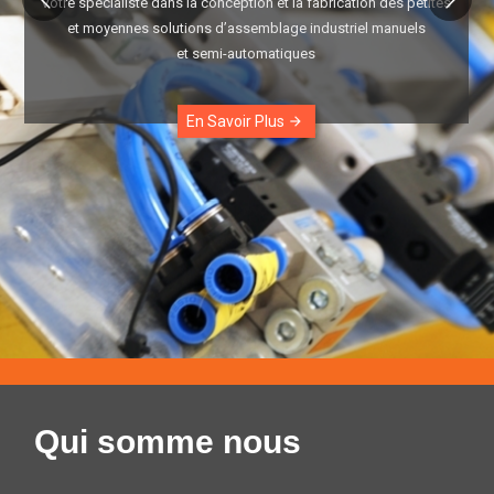
Votre spécialiste dans la conception et la fabrication des petites
et moyennes solutions d’assemblage industriel manuels
et semi-automatiques
En Savoir Plus
arrow_forward
Qui somme nous