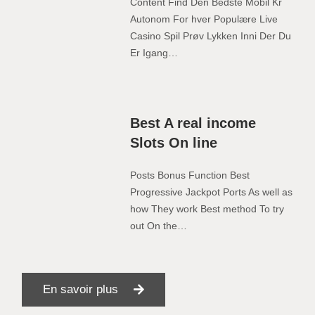
Content Find Den Bedste Mobil Kr
Autonom For hver Populære Live
Casino Spil Prøv Lykken Inni Der Du
Er Igang…
Best A real income
Slots On line
Posts Bonus Function Best
Progressive Jackpot Ports As well as
how They work Best method To try
out On the…
En savoir plus