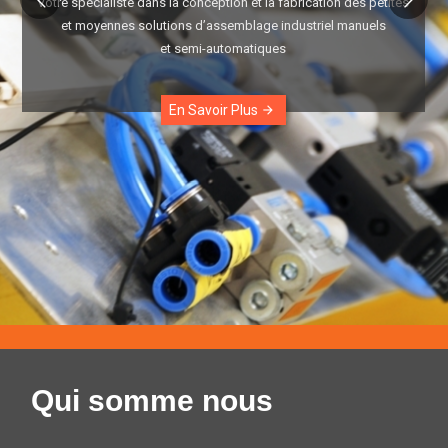
Votre spécialiste dans la conception et la fabrication des petites
et moyennes solutions d’assemblage industriel manuels
et semi-automatiques
En Savoir Plus
arrow_forward
Qui somme nous