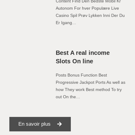
Content Find Den Bedste Mobil Kr
Autonom For hver Populære Live
Casino Spil Prøv Lykken Inni Der Du
Er Igang…
Best A real income
Slots On line
Posts Bonus Function Best
Progressive Jackpot Ports As well as
how They work Best method To try
out On the…
En savoir plus