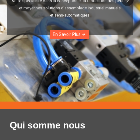
Votre spécialiste dans la conception et la fabrication des petites
et moyennes solutions d’assemblage industriel manuels
et semi-automatiques
En Savoir Plus
arrow_forward
Qui somme nous