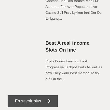
Content Find Den Bedste Mobil Kr
Autonom For hver Populære Live
Casino Spil Prøv Lykken Inni Der Du
Er Igang…
Best A real income
Slots On line
Posts Bonus Function Best
Progressive Jackpot Ports As well as
how They work Best method To try
out On the…
En savoir plus