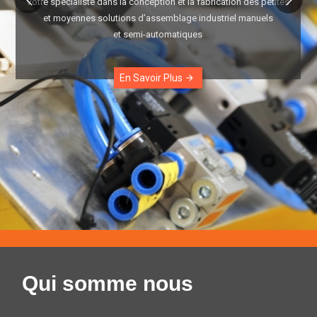
Votre spécialiste dans la conception et la fabrication des petites
et moyennes solutions d’assemblage industriel manuels
et semi-automatiques
En Savoir Plus
arrow_forward
Qui somme nous