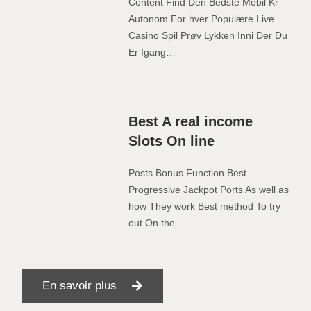
Content Find Den Bedste Mobil Kr
Autonom For hver Populære Live
Casino Spil Prøv Lykken Inni Der Du
Er Igang…
Best A real income
Slots On line
Posts Bonus Function Best
Progressive Jackpot Ports As well as
how They work Best method To try
out On the…
En savoir plus