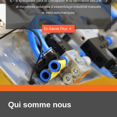
Votre spécialiste dans la conception et la fabrication des petites
et moyennes solutions d’assemblage industriel manuels
et semi-automatiques
En Savoir Plus
arrow_forward
Qui somme nous