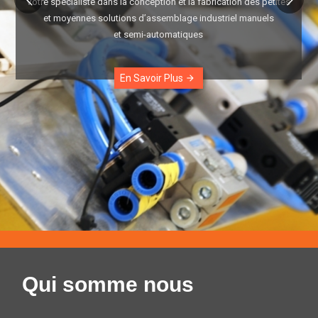
Votre spécialiste dans la conception et la fabrication des petites
et moyennes solutions d’assemblage industriel manuels
et semi-automatiques
En Savoir Plus
arrow_forward
Qui somme nous