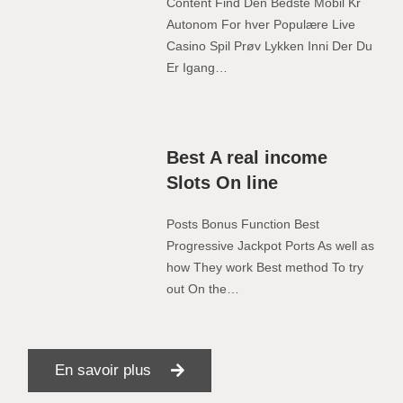
Content Find Den Bedste Mobil Kr
Autonom For hver Populære Live
Casino Spil Prøv Lykken Inni Der Du
Er Igang…
Best A real income
Slots On line
Posts Bonus Function Best
Progressive Jackpot Ports As well as
how They work Best method To try
out On the…
En savoir plus