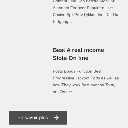
Content Find Den Bedste Mobil Kr
Autonom For hver Populære Live
Casino Spil Prøv Lykken Inni Der Du
Er Igang…
Best A real income
Slots On line
Posts Bonus Function Best
Progressive Jackpot Ports As well as
how They work Best method To try
out On the…
En savoir plus