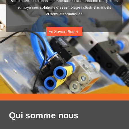
Votre spécialiste dans la conception et la fabrication des petites
et moyennes solutions d’assemblage industriel manuels
et semi-automatiques
En Savoir Plus
arrow_forward
Qui somme nous