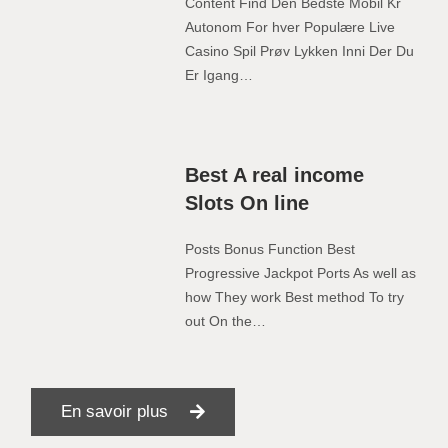
Content Find Den Bedste Mobil Kr
Autonom For hver Populære Live
Casino Spil Prøv Lykken Inni Der Du
Er Igang…
Best A real income
Slots On line
Posts Bonus Function Best
Progressive Jackpot Ports As well as
how They work Best method To try
out On the…
En savoir plus