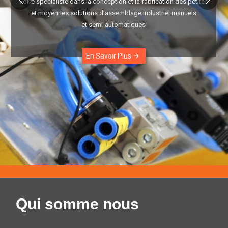
Votre spécialiste dans la conception et la fabrication des petites
et moyennes solutions d’assemblage industriel manuels
et semi-automatiques
En Savoir Plus
arrow_forward
Qui somme nous