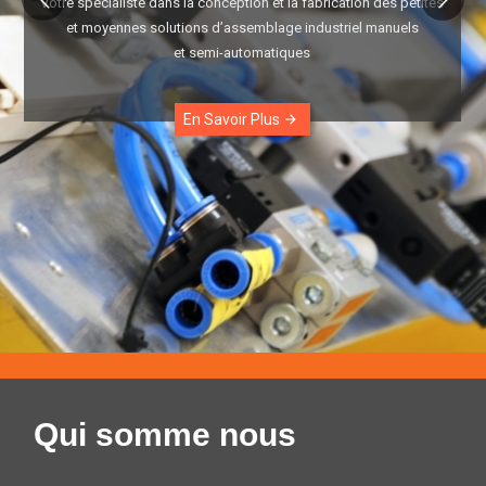
Votre spécialiste dans la conception et la fabrication des petites
et moyennes solutions d’assemblage industriel manuels
et semi-automatiques
En Savoir Plus
arrow_forward
Qui somme nous