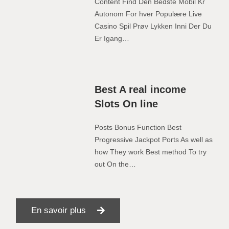
Content Find Den Bedste Mobil Kr
Autonom For hver Populære Live
Casino Spil Prøv Lykken Inni Der Du
Er Igang…
Best A real income
Slots On line
Posts Bonus Function Best
Progressive Jackpot Ports As well as
how They work Best method To try
out On the…
En savoir plus